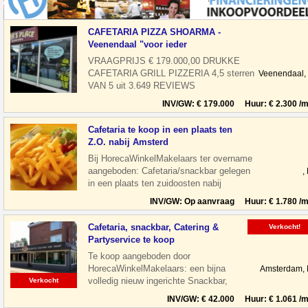
CAFETARIA PIZZA SHOARMA -
Veenendaal "voor ieder
VRAAGPRIJS € 179.000,00 DRUKKE
CAFETARIA GRILL PIZZERIA 4,5 sterren
Veenendaal,
VAN 5 uit 3.649 REVIEWS
THUISBEZORGD.NL Alle beoordelingen
INV/GW: € 179.000 Huur: € 2.300 /m
zijn van T
Cafetaria te koop in een plaats ten
Z.O. nabij Amsterd
Bij HorecaWinkelMakelaars ter overname
aangeboden: Cafetaria/snackbar gelegen
,
in een plaats ten zuidoosten nabij
Amsterdam. De zaak is keurig ingerich
INV/GW: Op aanvraag Huur: € 1.780 /m
Cafetaria, snackbar, Catering &
Verkocht!
Partyservice te koop
Te koop aangeboden door
HorecaWinkelMakelaars: een bijna
Amsterdam,
volledig nieuw ingerichte Snackbar,
Verkocht
Cafetaria en zeer bekend staand
INV/GW: € 42.000 Huur: € 1.061 /m
Cateringbedrijf in Amster