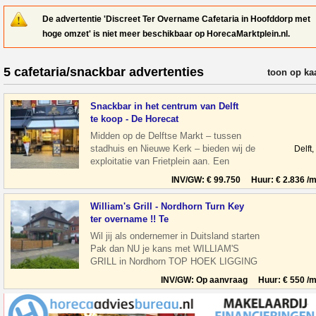
De advertentie 'Discreet Ter Overname Cafetaria in Hoofddorp met
hoge omzet' is niet meer beschikbaar op HorecaMarktplein.nl.
5 cafetaria/snackbar advertenties
verfijn resul
toon op ka
Snackbar in het centrum van Delft
te koop - De Horecat
Midden op de Delftse Markt – tussen
stadhuis en Nieuwe Kerk – bieden wij de
Delft
exploitatie van Frietplein aan. Een
compacte, efficiënte horecaonderneming
INV/GW: € 99.750 Huur: € 2.836 /m
William's Grill - Nordhorn Turn Key
ter overname !! Te
Wil jij als ondernemer in Duitsland starten
Pak dan NU je kans met WILLIAM'S
GRILL in Nordhorn TOP HOEK LIGGING
overname TEGEN ELK AANNEMELIJK
INV/GW: Op aanvraag Huur: € 550 /m