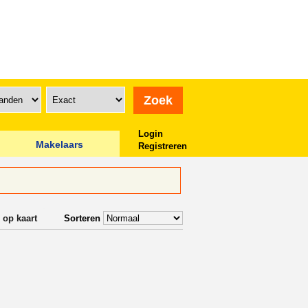
Login
Makelaars
Registreren
 op kaart
Sorteren