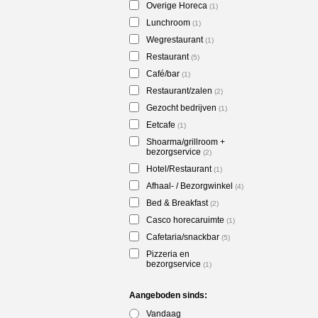
Overige Horeca
(1)
Lunchroom
(1)
Wegrestaurant
(1)
Restaurant
(5)
Café/bar
(1)
Restaurant/zalen
(2)
Gezocht bedrijven
(1)
Eetcafe
(1)
Shoarma/grillroom +
bezorgservice
(2)
Hotel/Restaurant
(1)
Afhaal- / Bezorgwinkel
(4)
Bed & Breakfast
(2)
Casco horecaruimte
(1)
Cafetaria/snackbar
(5)
Pizzeria en
bezorgservice
(1)
Aangeboden sinds:
Vandaag