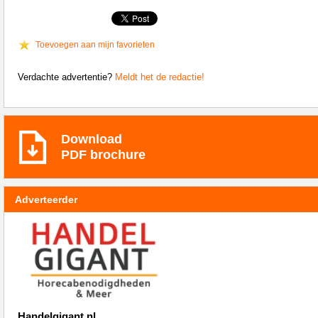
Toevoegen aan mijn favorieten
Verdachte advertentie?
Meldt het de redactie!
Download
PDF brochure
Adverteerder
Handelgigant.nl