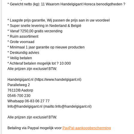
* Gewicht netto (kg): 11 Waarom Handelgigant Horeca benodigdheden ?
* Laagste prijs garantie, Wij passen de prijs aan in uw voordeel
* Super snelle levering in Nederland & België
* Vanaf ?250,00 gratis verzending
* Ruim assortiment
* Grote voorraad
* Minimaal 1 jaar garantie op nieuwe producten
* Deskundig advies
* Veilig betalen
* Achteraf betalen mogelijk tot ? 10.000
Alle prijzen zijn exclusief BTW.
Handelgigant.nl (https://www.handelgigant.nl)
Parallelweg 2
7611DB Aadorp
0546-700 230
Whatsapp 06-83 06 27 77
Info@handelgigant.nl (mailto:Info@handelgigant.nl)
Alle prijzen zijn exclusief BTW.
Betaling via Paypal mogelijk voor
PayPal-aankoopbescherming