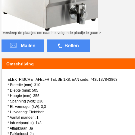
versleep de plaatjes om naar het volgende plaatje te gaan >
Mailen
Bellen
Omschrijving
ELEKTRISCHE TAFELFRITEUSE 1X8. EAN code: 7435137843863
* Breedte (mm): 310
* Diepte (mm): 505
* Hoogte (mm): 355
* Spanning (Volt): 230
* El. vermogen(kW): 3,3
* Uitvoering: Elektrisch
* Aantal manden: 1
* Inh.vetpan(Ltr): 1x8
* Aftapkraan: Ja
* Pakketpost: Ja