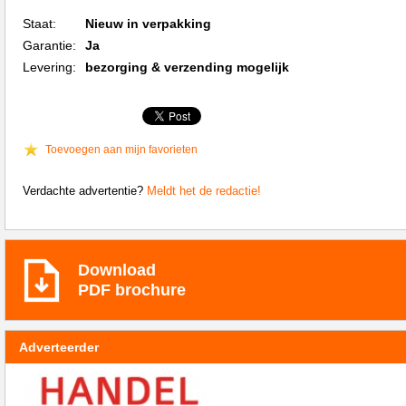
Staat:
Nieuw in verpakking
Garantie:
Ja
Levering:
bezorging & verzending mogelijk
Toevoegen aan mijn favorieten
Verdachte advertentie?
Meldt het de redactie!
Download
PDF brochure
Adverteerder