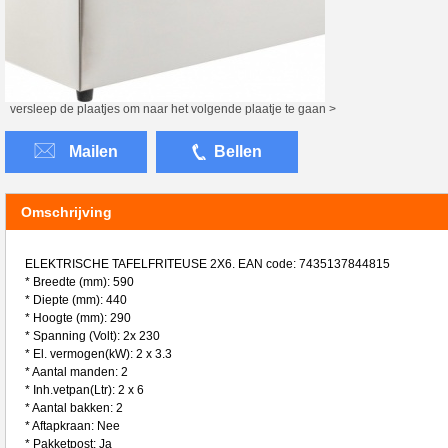
versleep de plaatjes om naar het volgende plaatje te gaan >
Mailen
Bellen
Omschrijving
ELEKTRISCHE TAFELFRITEUSE 2X6. EAN code: 7435137844815
* Breedte (mm): 590
* Diepte (mm): 440
* Hoogte (mm): 290
* Spanning (Volt): 2x 230
* El. vermogen(kW): 2 x 3.3
* Aantal manden: 2
* Inh.vetpan(Ltr): 2 x 6
* Aantal bakken: 2
* Aftapkraan: Nee
* Pakketpost: Ja