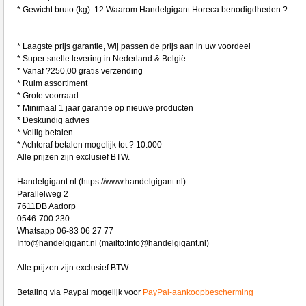
* Gewicht bruto (kg): 12 Waarom Handelgigant Horeca benodigdheden ?
* Laagste prijs garantie, Wij passen de prijs aan in uw voordeel
* Super snelle levering in Nederland & België
* Vanaf ?250,00 gratis verzending
* Ruim assortiment
* Grote voorraad
* Minimaal 1 jaar garantie op nieuwe producten
* Deskundig advies
* Veilig betalen
* Achteraf betalen mogelijk tot ? 10.000
Alle prijzen zijn exclusief BTW.
Handelgigant.nl (https://www.handelgigant.nl)
Parallelweg 2
7611DB Aadorp
0546-700 230
Whatsapp 06-83 06 27 77
Info@handelgigant.nl (mailto:Info@handelgigant.nl)
Alle prijzen zijn exclusief BTW.
Betaling via Paypal mogelijk voor
PayPal-aankoopbescherming