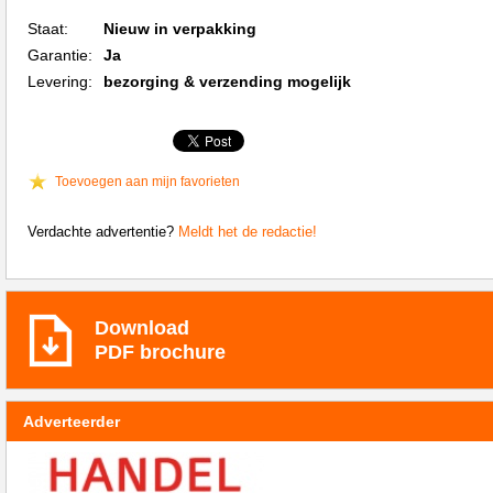
Staat:
Nieuw in verpakking
Garantie:
Ja
Levering:
bezorging & verzending mogelijk
Toevoegen aan mijn favorieten
Verdachte advertentie?
Meldt het de redactie!
Download
PDF brochure
Adverteerder