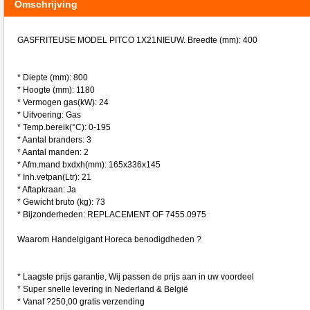
Omschrijving
GASFRITEUSE MODEL PITCO 1X21NIEUW. Breedte (mm): 400
* Diepte (mm): 800
* Hoogte (mm): 1180
* Vermogen gas(kW): 24
* Uitvoering: Gas
* Temp.bereik(°C): 0-195
* Aantal branders: 3
* Aantal manden: 2
* Afm.mand bxdxh(mm): 165x336x145
* Inh.vetpan(Ltr): 21
* Aftapkraan: Ja
* Gewicht bruto (kg): 73
* Bijzonderheden: REPLACEMENT OF 7455.0975
Waarom Handelgigant Horeca benodigdheden ?
* Laagste prijs garantie, Wij passen de prijs aan in uw voordeel
* Super snelle levering in Nederland & België
* Vanaf ?250,00 gratis verzending