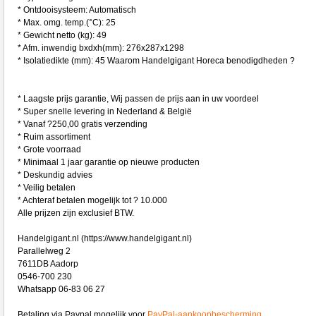
* Ontdooisysteem: Automatisch
* Max. omg. temp.(°C): 25
* Gewicht netto (kg): 49
* Afm. inwendig bxdxh(mm): 276x287x1298
* Isolatiedikte (mm): 45 Waarom Handelgigant Horeca benodigdheden ?
* Laagste prijs garantie, Wij passen de prijs aan in uw voordeel
* Super snelle levering in Nederland & België
* Vanaf ?250,00 gratis verzending
* Ruim assortiment
* Grote voorraad
* Minimaal 1 jaar garantie op nieuwe producten
* Deskundig advies
* Veilig betalen
* Achteraf betalen mogelijk tot ? 10.000
Alle prijzen zijn exclusief BTW.
Handelgigant.nl (https://www.handelgigant.nl)
Parallelweg 2
7611DB Aadorp
0546-700 230
Whatsapp 06-83 06 27
Betaling via Paypal mogelijk voor
PayPal-aankoopbescherming