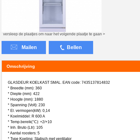
versleep de plaatjes om naar het volgende plaatje te gaan >
Mailen
Bellen
Omschrijving
GLASDEUR KOELKAST SMAL. EAN code: 7435137814832
* Breedte (mm): 360
* Diepte (mm): 422
* Hoogte (mm): 1880
* Spanning (Volt): 230
* El. vermogen(kW): 0,14
* Koelmiddel: R 600 A
* Temp.bereik(°C): +2/+10
* Inh. Bruto (Ltr): 105
* Aantal roosters: 5
* Type Koeling: Statisch met ventilator