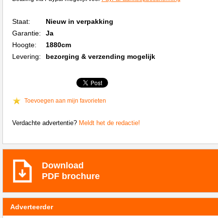
Staat:
Nieuw in verpakking
Garantie:
Ja
Hoogte:
1880cm
Levering:
bezorging & verzending mogelijk
Toevoegen aan mijn favorieten
Verdachte advertentie?
Meldt het de redactie!
Download
PDF brochure
Adverteerder