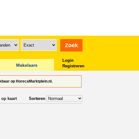
Login
Makelaars
Registreren
baar op HorecaMarktplein.nl.
 op kaart
Sorteren