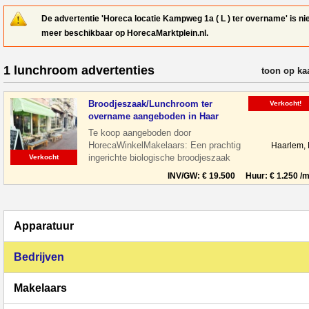
De advertentie 'Horeca locatie Kampweg 1a ( L ) ter overname' is ni
meer beschikbaar op HorecaMarktplein.nl.
1 lunchroom advertenties
verfijn resul
toon op ka
Broodjeszaak/Lunchroom ter
Verkocht!
overname aangeboden in Haar
Te koop aangeboden door
HorecaWinkelMakelaars: Een prachtig
Haarlem,
ingerichte biologische broodjeszaak
Verkocht
gelegen midden in het centrum van
INV/GW: € 19.500 Huur: € 1.250 /m
Haarlem tussen de le
Apparatuur
Bedrijven
Makelaars