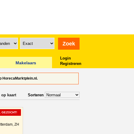
Login
Makelaars
Registreren
p HorecaMarktplein.nl.
 op kaart
Sorteren
L GEZOCHT!
tterdam, ZH