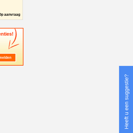
Op aanvraag
nties!
Heeft u een suggestie?