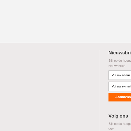
Nieuwsbri
Blijf op de hoog
nieuwsbrief!
Volg ons
Blijf op de hoog
toe: