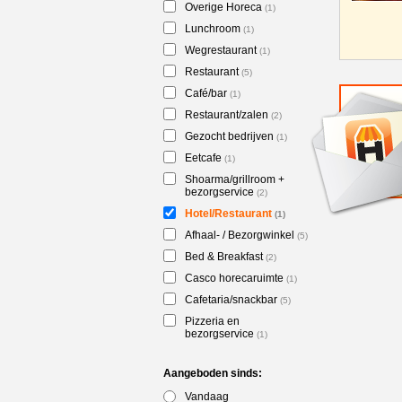
Overige Horeca
(1)
Lunchroom
(1)
Wegrestaurant
(1)
Restaurant
(5)
Café/bar
(1)
Restaurant/zalen
(2)
Gezocht bedrijven
(1)
Eetcafe
(1)
Shoarma/grillroom +
bezorgservice
(2)
Hotel/Restaurant
(1)
Afhaal- / Bezorgwinkel
(5)
Bed & Breakfast
(2)
Casco horecaruimte
(1)
Cafetaria/snackbar
(5)
Pizzeria en
bezorgservice
(1)
Aangeboden sinds:
Vandaag