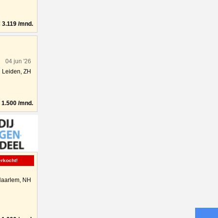
3.119 /mnd.
04 jun '26
Leiden, ZH
1.500 /mnd.
erkocht!
aarlem, NH