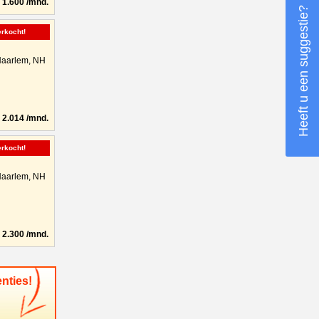
1.600 /mnd.
Heeft u een suggestie?
erkocht!
aarlem, NH
2.014 /mnd.
erkocht!
aarlem, NH
2.300 /mnd.
nties!