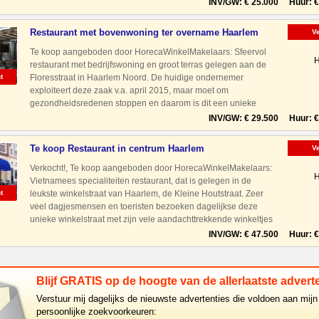
apparatuur verkeert in een goede staat van onderhou
INV/GW: € 25.000 Huur: € 
Restaurant met bovenwoning ter overname Haarlem
V
Noord
Te koop aangeboden door HorecaWinkelMakelaars: Sfeervol
H
restaurant met bedrijfswoning en groot terras gelegen aan de
t
Floresstraat in Haarlem Noord. De huidige ondernemer
exploiteert deze zaak v.a. april 2015, maar moet om
gezondheidsredenen stoppen en daarom is dit een unieke
kans voor een starter en/of ondernemerskoppel om een kant en
INV/GW: € 29.500 Huur: € 
klaar bedrij
Te koop Restaurant in centrum Haarlem
V
Verkocht!, Te koop aangeboden door HorecaWinkelMakelaars:
H
Vietnamees specialiteiten restaurant, dat is gelegen in de
t
leukste winkelstraat van Haarlem, de Kleine Houtstraat. Zeer
veel dagjesmensen en toeristen bezoeken dagelijkse deze
unieke winkelstraat met zijn vele aandachttrekkende winkeltjes
en horecazaken. Ook met auto prima bereikbaar dankzij
INV/GW: € 47.500 Huur: € 
Blijf GRATIS op de hoogte van de allerlaatste adverte
Verstuur mij dagelijks de nieuwste advertenties die voldoen aan mijn
persoonlijke zoekvoorkeuren: