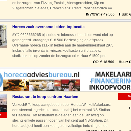
en bezorgen, van Pizza's, Pasta's, Vleesgerechten, Kip en
Visgerechten, Salades, Dranken enz. Restaurant heeft circa 44
zitplaatsen, de zaak is geopend van 15.00
INV/GW: € 49.500 Huur: € 
Horeca zaak overname leiden toplocatie
ðŸ“ž 0623666265 bij serieuze interesse, berichten word niet op
gereageerd. Vraagprijs €18.500 Bezichtiging op afspraak
Overname horeca zaak in leiden aan de haarlemmerstraat 297.
Inclusief alle inventaris, vriezer, koelkasten grillplaat etc.
startklaar. Let op zonder de bezorgscooter. Huur €1500 per
maand
OG: € 18.500 Huur: € 
Restaurant te koop centrum Haarlem
V
Verkocht! Te koop aangeboden door HorecaWinkelMakelaars:
H
een sfeervol ingericht restaurant nabij het centraal NS-Station
t
te Haarlem. Het restaurant is gelegen aan de Jansweg op
slechts enkele passen lopen van het centraal NS-Station. Dit
horecaobject heeft een keurige en volledige inrichting en de