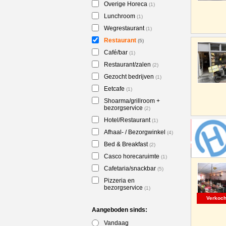
Overige Horeca
(1)
Lunchroom
(1)
Wegrestaurant
(1)
Restaurant
(5)
Café/bar
(1)
Restaurant/zalen
(2)
Gezocht bedrijven
(1)
Eetcafe
(1)
Shoarma/grillroom +
bezorgservice
(2)
Hotel/Restaurant
(1)
Afhaal- / Bezorgwinkel
(4)
Bed & Breakfast
(2)
Casco horecaruimte
(1)
Cafetaria/snackbar
(5)
Pizzeria en
bezorgservice
(1)
Verkoch
Aangeboden sinds:
Vandaag