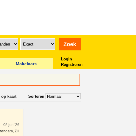
Login
Makelaars
Registreren
 op kaart
Sorteren
05 jun '26
hendam, ZH