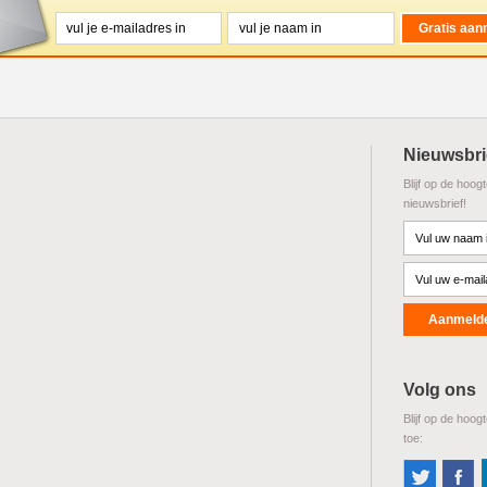
Nieuwsbri
Blijf op de hoog
nieuwsbrief!
Volg ons
Blijf op de hoog
toe: