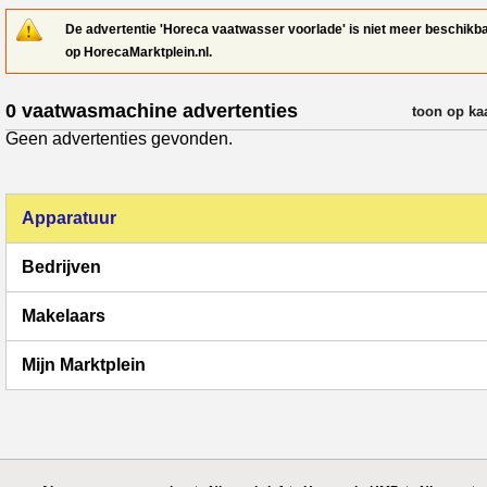
De advertentie 'Horeca vaatwasser voorlade' is niet meer beschikb
op HorecaMarktplein.nl.
0 vaatwasmachine advertenties
verfijn resul
toon op ka
Geen advertenties gevonden.
Apparatuur
Bedrijven
Makelaars
Mijn Marktplein