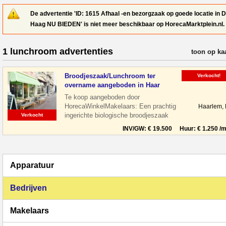
De advertentie 'ID: 1615 Afhaal -en bezorgzaak op goede locatie in 
Haag NU BIEDEN' is niet meer beschikbaar op HorecaMarktplein.nl.
1 lunchroom advertenties
verfijn resul
toon op ka
Broodjeszaak/Lunchroom ter
Verkocht!
overname aangeboden in Haar
Te koop aangeboden door
HorecaWinkelMakelaars: Een prachtig
Haarlem,
ingerichte biologische broodjeszaak
Verkocht
gelegen midden in het centrum van
INV/GW: € 19.500 Huur: € 1.250 /m
Haarlem tussen de le
Apparatuur
Bedrijven
Makelaars