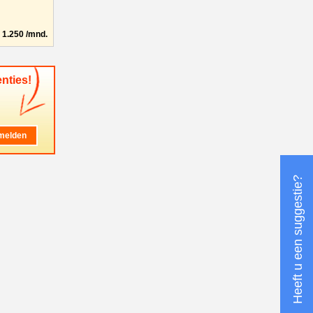
1.250 /mnd.
nties!
Heeft u een suggestie?