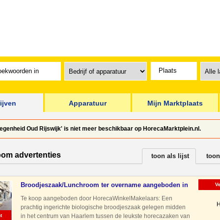
ijven
Apparatuur
Mijn Marktplaats
egenheid Oud Rijswijk' is niet meer beschikbaar op HorecaMarktplein.nl.
oom advertenties
toon als lijst
toon
Broodjeszaak/Lunchroom ter overname aangeboden in
V
Haarlem
Te koop aangeboden door HorecaWinkelMakelaars: Een
H
prachtig ingerichte biologische broodjeszaak gelegen midden
t
in het centrum van Haarlem tussen de leukste horecazaken van