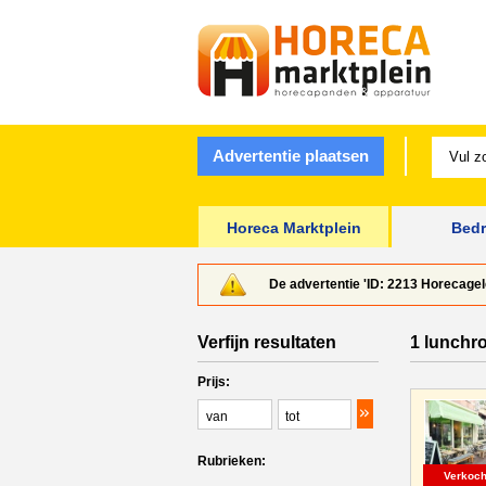
Advertentie plaatsen
Horeca Marktplein
Bedr
De advertentie 'ID: 2213 Horecagel
Verfijn resultaten
1 lunchr
Prijs:
Rubrieken:
Verkoch