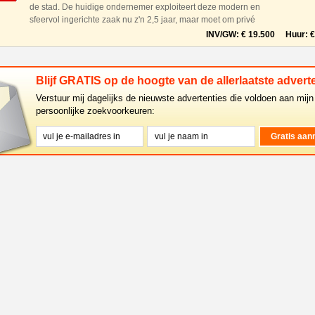
de stad. De huidige ondernemer exploiteert deze modern en
sfeervol ingerichte zaak nu z'n 2,5 jaar, maar moet om privé
redenen stoppen en daarom is dit een unieke kans voor een s
INV/GW: € 19.500 Huur: € 
Blijf GRATIS op de hoogte van de allerlaatste adverte
Verstuur mij dagelijks de nieuwste advertenties die voldoen aan mijn
persoonlijke zoekvoorkeuren: