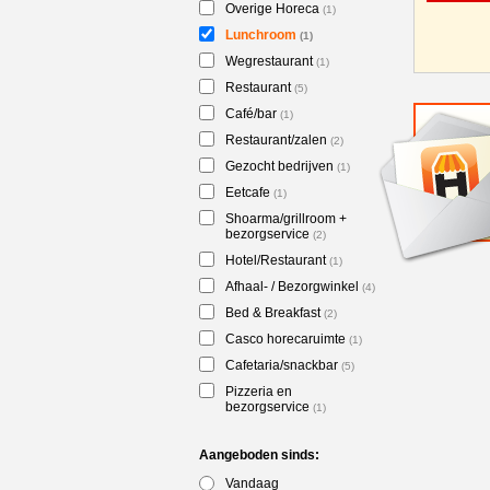
Overige Horeca
(1)
Lunchroom
(1)
Wegrestaurant
(1)
Restaurant
(5)
Café/bar
(1)
Restaurant/zalen
(2)
Gezocht bedrijven
(1)
Eetcafe
(1)
Shoarma/grillroom +
bezorgservice
(2)
Hotel/Restaurant
(1)
Afhaal- / Bezorgwinkel
(4)
Bed & Breakfast
(2)
Casco horecaruimte
(1)
Cafetaria/snackbar
(5)
Pizzeria en
bezorgservice
(1)
Aangeboden sinds:
Vandaag