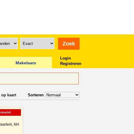
Login
Makelaars
Registreren
 op kaart
Sorteren
erkocht!
aarlem, NH