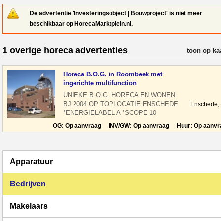
De advertentie 'Investeringsobject | Bouwproject' is niet meer
beschikbaar op HorecaMarktplein.nl.
1 overige horeca advertenties
verfijn resul
toon op ka
Horeca B.O.G. in Roombeek met
ingerichte multifunction
UNIEKE B.O.G. HORECA EN WONEN
BJ.2004 OP TOPLOCATIE ENSCHEDE
Enschede,
*ENERGIELABEL A *SCOPE 10
KEURING *HORECA CAT. 1 TE KOOP
OG: Op aanvraag INV/GW: Op aanvraag Huur: Op aanvr
VASTGOED HORECA EN
Apparatuur
Bedrijven
Makelaars