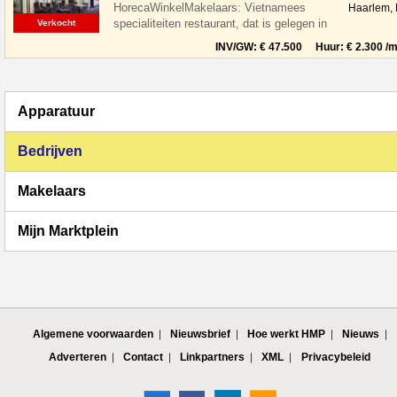
HorecaWinkelMakelaars: Vietnamees
Haarlem,
specialiteiten restaurant, dat is gelegen in
Verkocht
de leukste winkelstraat van Haarlem,
INV/GW: € 47.500 Huur: € 2.300 /m
Apparatuur
Bedrijven
Makelaars
Mijn Marktplein
Algemene voorwaarden
Nieuwsbrief
Hoe werkt HMP
Nieuws
Adverteren
Contact
Linkpartners
XML
Privacybeleid