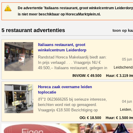
De advertentie 'Italiaans restaurant, groot winkelcentrum Leiderdorp
is niet meer beschikbaar op HorecaMarktplein.nl.
5 restaurant advertenties
verfijn resul
toon op ka
Italiaans restaurant, groot
winkelcentrum Leiderdorp
Randstad Horeca Makelaardij biedt aan:
05 jun
In prijs verlaagd . . . Vraagprijs NU €
Leidschen
49.500,-- Italiaans restaurant, gelegen in
een groot winkelcentrum Wink
INV/GW: € 49.500 Huur: € 3.119 /m
Horeca zaak overname leiden
toplocatie
ðŸ“ž 0623666265 bij serieuze interesse,
04 jun
berichten word niet op gereageerd.
Leiden,
Vraagprijs €18.500 Bezichtiging op
afspraak Overname horeca zaak in leiden
OG: € 18.500 Huur: € 1.500 /m