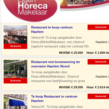
Restaurant te koop centrum
Verkocht!
Haarlem
Verkocht! Te koop aangeboden door
HorecaWinkelMakelaars: een sfeervol
Haarlem,
ingericht restaurant nabij het centraal NS-
Verkocht
Station te Haarlem. Het restaurant is
INV/GW: € 25.000 Huur: € 1.600 /m
Restaurant met bovenwoning ter
Verkocht!
overname Haarlem Noord
Te koop aangeboden door
HorecaWinkelMakelaars: Sfeervol
Haarlem,
restaurant met bedrijfswoning en groot
Verkocht
terras gelegen aan de Floresstraat in
INV/GW: € 29.500 Huur: € 2.014 /m
Haarlem Noord. De
Te koop Restaurant in centrum
Verkocht!
Haarlem
Verkocht!, Te koop aangeboden door