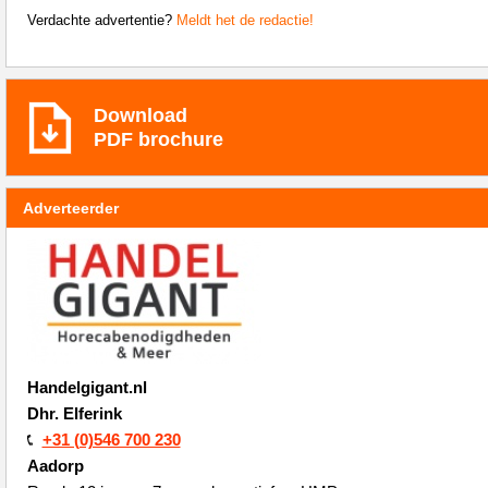
Verdachte advertentie?
Meldt het de redactie!
Download
PDF brochure
Adverteerder
Handelgigant.nl
Dhr. Elferink
+31 (0)546 700 230
Aadorp