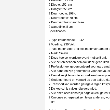
? Breedte: 177 cm
? Diepte: 152 cm
? Hoogte: 255 cm
? Deurhoogte: 198 cm
? Deurbreedte: 70 cm
? Deur verplaatsbaar: Nee
? wanddikte: 8 cm
Specificaties:
? Type koudemiddel: 134A
? Voeding: 230 Volt
? Type motor: Split unit met motor verdamper 
? Merk: Smeva
? Deze koelcel wordt geleverd met split unit.
? Alle cellen hebben een dak deze gebruiken w
? Professioneel gedemonteerd voor uw gema
? Alle panelen zijn genummerd voor eenvoud
? Gemakkelijk te monteren met een haaksyste
? Gedemonteerd en verpakt op een pallet, klaa
? Transport kan worden geregeld tegen kostpri
? De koelcel is vakkundig gereinigd.
? Alle onze occasions zijn nagekeken, getest 
? Om onze scherpe prijzen te garanderen, wo
Extra