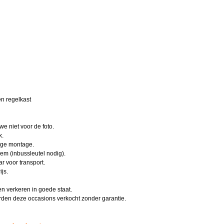
en regelkast
e niet voor de foto.
k.
ige montage.
em (inbussleutel nodig).
r voor transport.
js.
en verkeren in goede staat.
rden deze occasions verkocht zonder garantie.