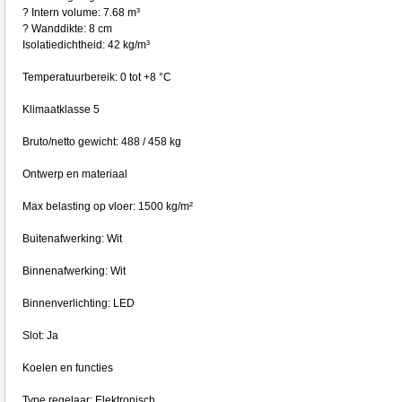
? Intern volume: 7.68 m³
? Wanddikte: 8 cm
Isolatiedichtheid: 42 kg/m³
Temperatuurbereik: 0 tot +8 °C
Klimaatklasse 5
Bruto/netto gewicht: 488 / 458 kg
Ontwerp en materiaal
Max belasting op vloer: 1500 kg/m²
Buitenafwerking: Wit
Binnenafwerking: Wit
Binnenverlichting: LED
Slot: Ja
Koelen en functies
Type regelaar: Elektronisch