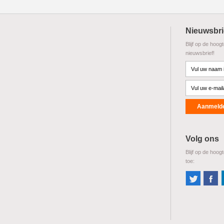
Nieuwsbri
Blijf op de hoog
nieuwsbrief!
Volg ons
Blijf op de hoog
toe: