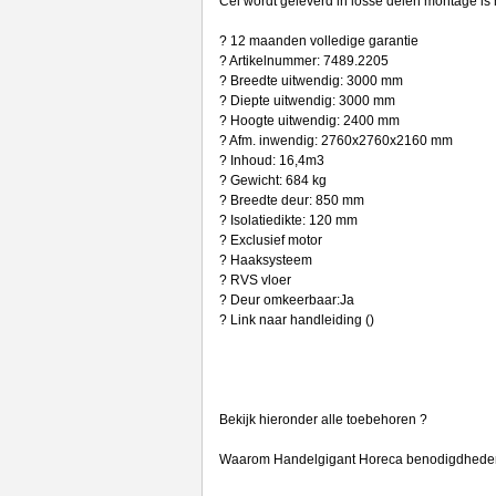
Cel wordt geleverd in losse delen montage is 
? 12 maanden volledige garantie
? Artikelnummer: 7489.2205
? Breedte uitwendig: 3000 mm
? Diepte uitwendig: 3000 mm
? Hoogte uitwendig: 2400 mm
? Afm. inwendig: 2760x2760x2160 mm
? Inhoud: 16,4m3
? Gewicht: 684 kg
? Breedte deur: 850 mm
? Isolatiedikte: 120 mm
? Exclusief motor
? Haaksysteem
? RVS vloer
? Deur omkeerbaar:Ja
? Link naar handleiding ()
Bekijk hieronder alle toebehoren ?
Waarom Handelgigant Horeca benodigdhede