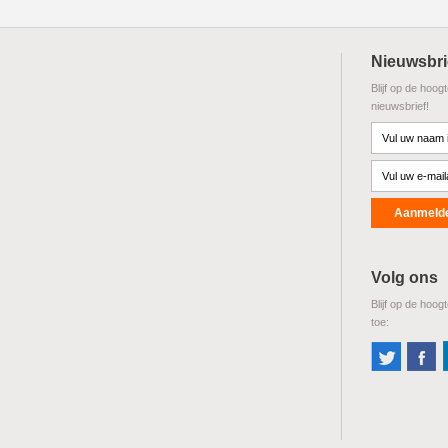
Nieuwsbri
Blijf op de hoog
nieuwsbrief!
Volg ons
Blijf op de hoog
toe: