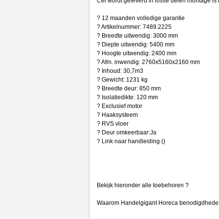
Cel wordt geleverd in losse delen montage is 
? 12 maanden volledige garantie
? Artikelnummer: 7489.2225
? Breedte uitwendig: 3000 mm
? Diepte uitwendig: 5400 mm
? Hoogte uitwendig: 2400 mm
? Afm. inwendig: 2760x5160x2160 mm
? Inhoud: 30,7m3
? Gewicht: 1231 kg
? Breedte deur: 850 mm
? Isolatiedikte: 120 mm
? Exclusief motor
? Haaksysteem
? RVS vloer
? Deur omkeerbaar:Ja
? Link naar handleiding ()
Bekijk hieronder alle toebehoren ?
Waarom Handelgigant Horeca benodigdhede