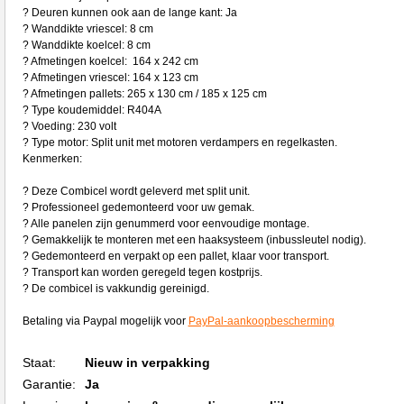
? Deuren kunnen ook aan de lange kant: Ja
? Wanddikte vriescel: 8 cm
? Wanddikte koelcel: 8 cm
? Afmetingen koelcel: 164 x 242 cm
? Afmetingen vriescel: 164 x 123 cm
? Afmetingen pallets: 265 x 130 cm / 185 x 125 cm
? Type koudemiddel: R404A
? Voeding: 230 volt
? Type motor: Split unit met motoren verdampers en regelkasten.
Kenmerken:
? Deze Combicel wordt geleverd met split unit.
? Professioneel gedemonteerd voor uw gemak.
? Alle panelen zijn genummerd voor eenvoudige montage.
? Gemakkelijk te monteren met een haaksysteem (inbussleutel nodig).
? Gedemonteerd en verpakt op een pallet, klaar voor transport.
? Transport kan worden geregeld tegen kostprijs.
? De combicel is vakkundig gereinigd.
Betaling via Paypal mogelijk voor
PayPal-aankoopbescherming
Staat:
Nieuw in verpakking
Garantie:
Ja