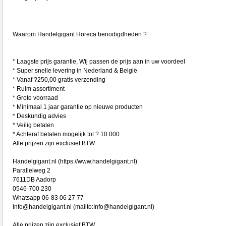
Waarom Handelgigant Horeca benodigdheden ?
* Laagste prijs garantie, Wij passen de prijs aan in uw voordeel
* Super snelle levering in Nederland & België
* Vanaf ?250,00 gratis verzending
* Ruim assortiment
* Grote voorraad
* Minimaal 1 jaar garantie op nieuwe producten
* Deskundig advies
* Veilig betalen
* Achteraf betalen mogelijk tot ? 10.000
Alle prijzen zijn exclusief BTW.
Handelgigant.nl (https://www.handelgigant.nl)
Parallelweg 2
7611DB Aadorp
0546-700 230
Whatsapp 06-83 06 27 77
Info@handelgigant.nl (mailto:Info@handelgigant.nl)
Alle prijzen zijn exclusief BTW.