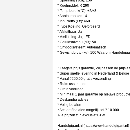
* Spanning (Volt): 230
* Koelmiddel: R 290
* Temp.bereik(°C): +2/+8
* Aantal roosters: 4
* Inh. Netto (Ltr): 460
* Type Koeling: Geforceerd
* Afsluitbaar: Ja
* Verlichting: Ja, LED
* Geluidsniveau (dB): 50
* Ontdooisysteem: Automatisch
* Gewicht bruto (kg): 100 Waarom Handelgig
* Laagste prijs garantie, Wij passen de prijs 
* Super snelle levering in Nederland & België
* Vanaf ?250,00 gratis verzending
* Ruim assortiment
* Grote voorraad
* Minimaal 1 jaar garantie op nieuwe product
* Deskundig advies
* Veilig betalen
* Achteraf betalen mogelijk tot ? 10.000
Alle prijzen zijn exclusief BTW.
Handelgigant.nl (https://www.handelgigant.nl)