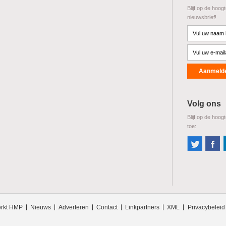
Blijf op de hoog
nieuwsbrief!
Volg ons
Blijf op de hoog
toe:
rkt HMP
Nieuws
Adverteren
Contact
Linkpartners
XML
Privacybeleid