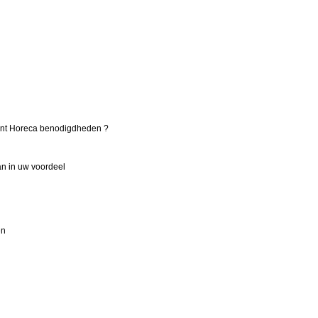
ant Horeca benodigdheden ?
aan in uw voordeel
en