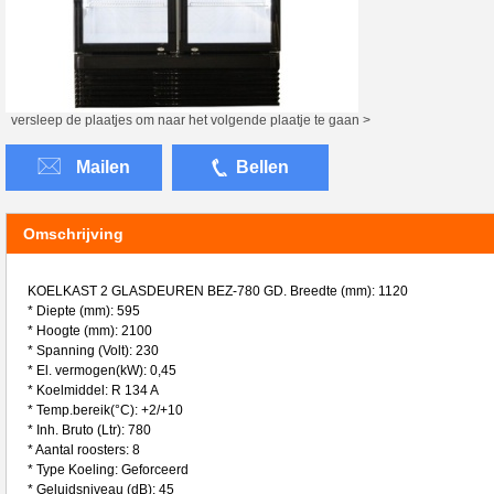
versleep de plaatjes om naar het volgende plaatje te gaan >
Mailen
Bellen
Omschrijving
KOELKAST 2 GLASDEUREN BEZ-780 GD. Breedte (mm): 1120
* Diepte (mm): 595
* Hoogte (mm): 2100
* Spanning (Volt): 230
* El. vermogen(kW): 0,45
* Koelmiddel: R 134 A
* Temp.bereik(°C): +2/+10
* Inh. Bruto (Ltr): 780
* Aantal roosters: 8
* Type Koeling: Geforceerd
* Geluidsniveau (dB): 45