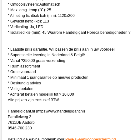
* Ontdooisysteem: Automatisch
* Max. omg. temp.(°C): 25
* Afmeting lichtbak bxh (mm): 1120x200
* Gewicht netto (kg): 113
* Verlichting: Ja, LED
* Isolatiedikte (mm): 45 Waarom Handelgigant Horeca benodigdheden ?
* Laagste prijs garantie, Wij passen de prijs aan in uw voordeel
* Super snelle levering in Nederland & België
* Vanaf ?250,00 gratis verzending
* Ruim assortiment
* Grote voorraad
* Minimaal 1 jaar garantie op nieuwe producten
* Deskundig advies
* Veilig betalen
* Achteraf betalen mogelijk tot ? 10.000
Alle prijzen zijn exclusief BTW.
Handelgigant.nl (https://www.handelgigant.nl)
Parallelweg 2
7611DB Aadorp
0546-700 230
Betaling via Paypal mogelijk voor
PayPal-aankoopbescherming