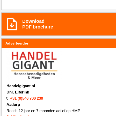
Download
PDF brochure
Adverteerder
Handelgigant.nl
Dhr. Elferink
+31 (0)546 700 230
Aadorp
Reeds 12 jaar en 7 maanden actief op HMP