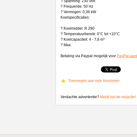
? Spanning: 230 Volt
? Frequentie: 50 Hz
? Vermogen: 0,36 kW
Koelspecificaties:
? Koelmiddel: R 290
? Temperatuurbereik: 0°C tot +10°C
? Koelcapaciteit: 4 - 7,8 m³
? Max.
Betaling via Paypal mogelijk voor
PayPal-aan
Toevoegen aan mijn favorieten
Verdachte advertentie?
Meldt het de redactie!