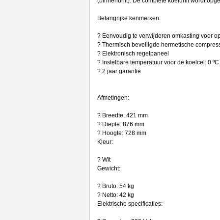
(binnenunit). De complete koelunit wordt opg
Belangrijke kenmerken:
? Eenvoudig te verwijderen omkasting voor o
? Thermisch beveiligde hermetische compres
? Elektronisch regelpaneel
? Instelbare temperatuur voor de koelcel: 0 ºC
? 2 jaar garantie
Afmetingen:
? Breedte: 421 mm
? Diepte: 876 mm
? Hoogte: 728 mm
Kleur:
? Wit
Gewicht:
? Bruto: 54 kg
? Netto: 42 kg
Elektrische specificaties: