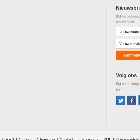
Nieuwsbri
Blijf op de hoog
nieuwsbrief!
Volg ons
Blijf op de hoog
toe:
rkt HMP
Nieuws
Adverteren
Contact
Linkpartners
XML
Privacybeleid