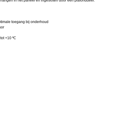
ehangen in het paneel en ingesloten door een plafonddeel.
ptimale toegang bij onderhoud
sor
 tot +10 ºC