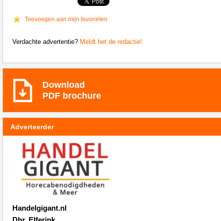
Toevoegen aan mijn favorieten
Verdachte advertentie?
Meldt het de redactie!
Download
PDF brochure
Adverteerder
Handelgigant.nl
Dhr. Elferink