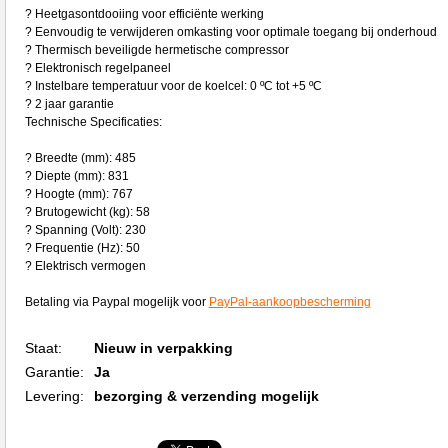
? Heetgasontdooiing voor efficiënte werking
? Eenvoudig te verwijderen omkasting voor optimale toegang bij onderhoud
? Thermisch beveiligde hermetische compressor
? Elektronisch regelpaneel
? Instelbare temperatuur voor de koelcel: 0 ºC tot +5 ºC
? 2 jaar garantie
Technische Specificaties:
? Breedte (mm): 485
? Diepte (mm): 831
? Hoogte (mm): 767
? Brutogewicht (kg): 58
? Spanning (Volt): 230
? Frequentie (Hz): 50
? Elektrisch vermogen
Betaling via Paypal mogelijk voor
PayPal-aankoopbescherming
Staat:
Nieuw in verpakking
Garantie:
Ja
Levering:
bezorging & verzending mogelijk