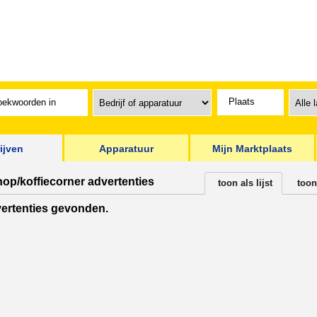
ijven
Apparatuur
Mijn Marktplaats
hop/koffiecorner advertenties
toon als lijst
toon
ertenties gevonden.