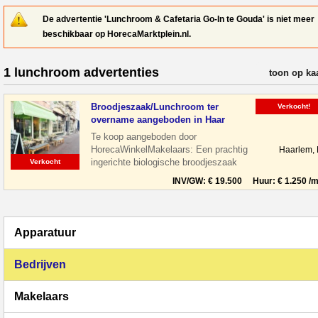
De advertentie 'Lunchroom & Cafetaria Go-In te Gouda' is niet meer
beschikbaar op HorecaMarktplein.nl.
1 lunchroom advertenties
verfijn resul
toon op ka
Broodjeszaak/Lunchroom ter
Verkocht!
overname aangeboden in Haar
Te koop aangeboden door
HorecaWinkelMakelaars: Een prachtig
Haarlem,
ingerichte biologische broodjeszaak
Verkocht
gelegen midden in het centrum van
INV/GW: € 19.500 Huur: € 1.250 /m
Haarlem tussen de le
Apparatuur
Bedrijven
Makelaars