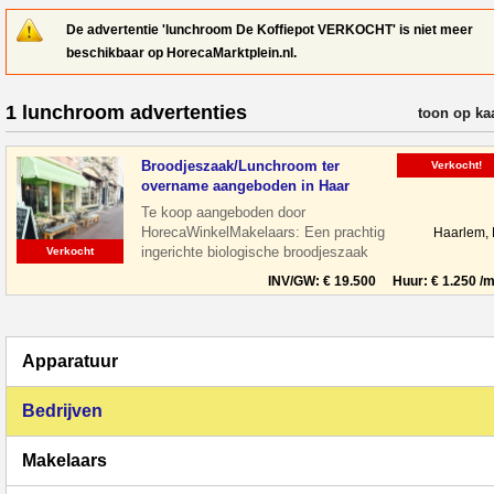
De advertentie 'lunchroom De Koffiepot VERKOCHT' is niet meer
beschikbaar op HorecaMarktplein.nl.
1 lunchroom advertenties
verfijn resul
toon op ka
Broodjeszaak/Lunchroom ter
Verkocht!
overname aangeboden in Haar
Te koop aangeboden door
HorecaWinkelMakelaars: Een prachtig
Haarlem,
ingerichte biologische broodjeszaak
Verkocht
gelegen midden in het centrum van
INV/GW: € 19.500 Huur: € 1.250 /m
Haarlem tussen de le
Apparatuur
Bedrijven
Makelaars