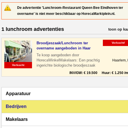
De advertentie 'Lunchroom-Restaurant Queen Bee Eindhoven ter
overname' is niet meer beschikbaar op HorecaMarktplein.nl.
1 lunchroom advertenties
verfijn resul
toon op ka
Broodjeszaak/Lunchroom ter
Verkocht!
overname aangeboden in Haar
Te koop aangeboden door
HorecaWinkelMakelaars: Een prachtig
Haarlem,
ingerichte biologische broodjeszaak
Verkocht
gelegen midden in het centrum van
INV/GW: € 19.500 Huur: € 1.250 /m
Haarlem tussen de le
Apparatuur
Bedrijven
Makelaars