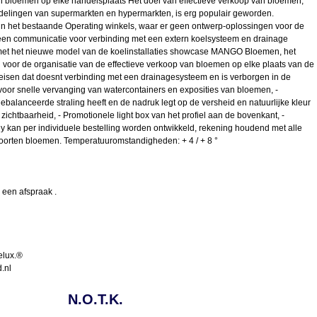
n bloemen op elke handelsplaats Het doel van effectieve verkoop van bloemen,
afdelingen van supermarkten en hypermarkten, is erg populair geworden.
in het bestaande Operating winkels, waar er geen ontwerp-oplossingen voor de
geen communicatie voor verbinding met een extern koelsysteem en drainage
met het nieuwe model van de koelinstallaties showcase MANGO Bloemen, het
 voor de organisatie van de effectieve verkoop van bloemen op elke plaats van de
eisen dat doesnt verbinding met een drainagesysteem en is verborgen in de
y voor snelle vervanging van watercontainers en exposities van bloemen, -
gebalanceerde straling heeft en de nadruk legt op de versheid en natuurlijke kleur
 zichtbaarheid, - Promotionele light box van het profiel aan de bovenkant, -
ey kan per individuele bestelling worden ontwikkeld, rekening houdend met alle
soorten bloemen. Temperatuuromstandigheden: + 4 / + 8 °
 een afspraak .
elux.®
.nl
N.O.T.K.