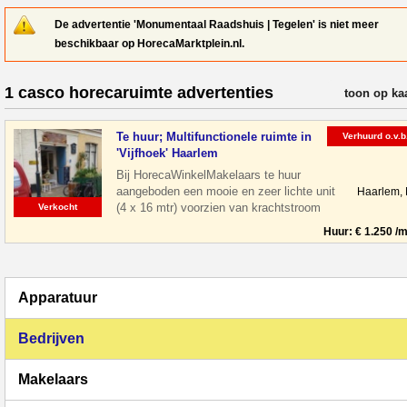
De advertentie 'Monumentaal Raadshuis | Tegelen' is niet meer
beschikbaar op HorecaMarktplein.nl.
1 casco horecaruimte advertenties
verfijn resul
toon op ka
Te huur; Multifunctionele ruimte in
Verhuurd o.v.b
'Vijfhoek' Haarlem
Bij HorecaWinkelMakelaars te huur
aangeboden een mooie en zeer lichte unit
Haarlem,
(4 x 16 mtr) voorzien van krachtstroom
Verkocht
en eigen meters. Deze unit is gelege
Huur: € 1.250 /
Apparatuur
Bedrijven
Makelaars