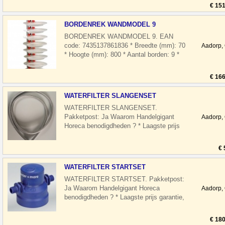
€ 151
BORDENREK WANDMODEL 9
BORDENREK WANDMODEL 9. EAN
code: 7435137861836 * Breedte (mm): 70
Aadorp,
* Hoogte (mm): 800 * Aantal borden: 9 *
Pakketpost: Ja * Gewicht bruto (kg): 1.8
Waa
€ 166
WATERFILTER SLANGENSET
WATERFILTER SLANGENSET.
Pakketpost: Ja Waarom Handelgigant
Aadorp,
Horeca benodigdheden ? * Laagste prijs
garantie, Wij passen de prijs aan in uw
voordeel * S
€ 
WATERFILTER STARTSET
WATERFILTER STARTSET. Pakketpost:
Ja Waarom Handelgigant Horeca
Aadorp,
benodigdheden ? * Laagste prijs garantie,
Wij passen de prijs aan in uw voordeel *
Sup
€ 180