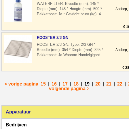
WATERFILTER. Breedte (mm): 145 *
Diepte (mm): 145 * Hoogte (mm): 500 *
Aadorp,
Pakketpost: Ja * Gewicht bruto (kg): 4
Waarom Handelgigant Horeca
benodigdheden
€ 1
ROOSTER 2/3 GN
ROOSTER 2/3 GN. Type: 2/3 GN *
Breedte (mm): 354 * Diepte (mm): 325 *
Aadorp,
Pakketpost: Ja Waarom Handelgigant
Horeca benodigdheden ? * Laagste prijs
garant
€ 2
< vorige pagina
15
|
16
|
17
|
18
|
19
|
20
|
21
|
22
|
volgende pagina >
Apparatuur
Bedrijven