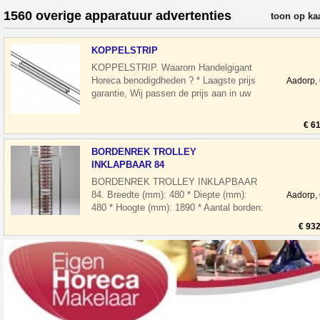
1560 overige apparatuur advertenties
verfijn resul
toon op ka
KOPPELSTRIP
KOPPELSTRIP. Waarom Handelgigant
Horeca benodigdheden ? * Laagste prijs
Aadorp,
garantie, Wij passen de prijs aan in uw
voordeel * Super snelle levering in Ne
€ 6
BORDENREK TROLLEY
INKLAPBAAR 84
BORDENREK TROLLEY INKLAPBAAR
84. Breedte (mm): 480 * Diepte (mm):
Aadorp,
480 * Hoogte (mm): 1890 * Aantal borden:
84 * Pakketpost: Nee * Gewicht bruto
€ 932
(kg):