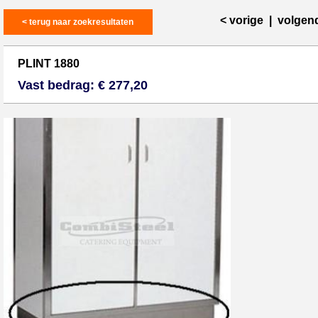
< vorige
|
volgen
< terug naar zoekresultaten
PLINT 1880
Vast bedrag: € 277,20