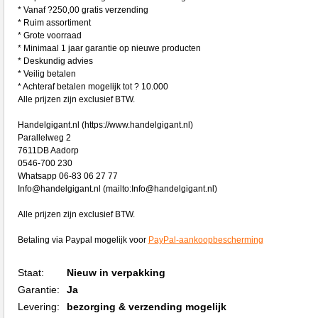
* Vanaf ?250,00 gratis verzending
* Ruim assortiment
* Grote voorraad
* Minimaal 1 jaar garantie op nieuwe producten
* Deskundig advies
* Veilig betalen
* Achteraf betalen mogelijk tot ? 10.000
Alle prijzen zijn exclusief BTW.
Handelgigant.nl (https://www.handelgigant.nl)
Parallelweg 2
7611DB Aadorp
0546-700 230
Whatsapp 06-83 06 27 77
Info@handelgigant.nl (mailto:Info@handelgigant.nl)
Alle prijzen zijn exclusief BTW.
Betaling via Paypal mogelijk voor
PayPal-aankoopbescherming
Staat:
Nieuw in verpakking
Garantie:
Ja
Levering:
bezorging & verzending mogelijk