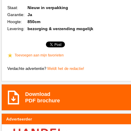
Staat:
Nieuw in verpakking
Garantie:
Ja
Hoogte:
850cm
Levering:
bezorging & verzending mogelijk
Toevoegen aan mijn favorieten
Verdachte advertentie?
Meldt het de redactie!
Download
PDF brochure
Adverteerder