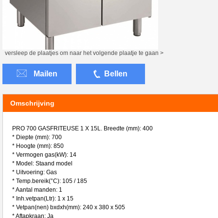
versleep de plaatjes om naar het volgende plaatje te gaan >
Mailen
Bellen
Omschrijving
PRO 700 GASFRITEUSE 1 X 15L. Breedte (mm): 400
* Diepte (mm): 700
* Hoogte (mm): 850
* Vermogen gas(kW): 14
* Model: Staand model
* Uitvoering: Gas
* Temp.bereik(°C): 105 / 185
* Aantal manden: 1
* Inh.vetpan(Ltr): 1 x 15
* Vetpan(nen) bxdxh(mm): 240 x 380 x 505
* Aftapkraan: Ja