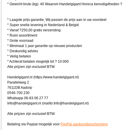
* Gewicht bruto (kg): 40 Waarom Handelgigant Horeca benodigdheden ?
* Laagste prijs garantie, Wij passen de prijs aan in uw voordeel
* Super snelle levering in Nederland & België
* Vanaf ?250,00 gratis verzending
* Ruim assortiment
* Grote voorraad
* Minimaal 1 jaar garantie op nieuwe producten
* Deskundig advies
* Veilig betalen
* Achteraf betalen mogelijk tot ? 10.000
Alle prijzen zijn exclusief BTW.
Handelgigant.nl (https://www.handelgigant.nl)
Parallelweg 2
7611DB Aadorp
0546-700 230
Whatsapp 06-83 06 27 77
Info@handelgigant.nl (mailto:Info@handelgigant.nl)
Alle prijzen zijn exclusief BTW.
Betaling via Paypal mogelijk voor
PayPal-aankoopbescherming