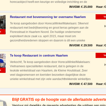
horecaobject heeft een keurige en volledige inrichting en de
apparatuur verkeert in een goede staat van onderhou
INV/GW: € 25.000 Huur: € 
Restaurant met bovenwoning ter overname Haarlem
V
Noord
Te koop aangeboden door HorecaWinkelMakelaars: Sfeervol
H
restaurant met bedrijfswoning en groot terras gelegen aan de
t
Floresstraat in Haarlem Noord. De huidige ondernemer
exploiteert deze zaak v.a. april 2015, maar moet om
gezondheidsredenen stoppen en daarom is dit een unieke
kans voor een starter en/of ondernemerskoppel om een kant en
INV/GW: € 29.500 Huur: € 
klaar bedrij
Te koop Restaurant in centrum Haarlem
V
Verkocht!, Te koop aangeboden door HorecaWinkelMakelaars:
H
Vietnamees specialiteiten restaurant, dat is gelegen in de
t
leukste winkelstraat van Haarlem, de Kleine Houtstraat. Zeer
veel dagjesmensen en toeristen bezoeken dagelijkse deze
unieke winkelstraat met zijn vele aandachttrekkende winkeltjes
en horecazaken. Ook met auto prima bereikbaar dankzij
INV/GW: € 47.500 Huur: € 
Blijf GRATIS op de hoogte van de allerlaatste adverte
Verstuur mij dagelijks de nieuwste advertenties die voldoen aan mijn