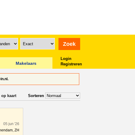
Login
Makelaars
Registreren
n.nl.
 op kaart
Sorteren
05 jun '26
hendam, ZH