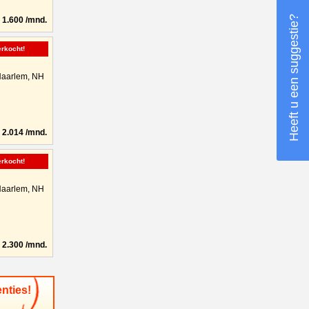
Heeft u een suggestie?
1.600 /mnd.
erkocht!
aarlem, NH
2.014 /mnd.
erkocht!
aarlem, NH
2.300 /mnd.
nties!