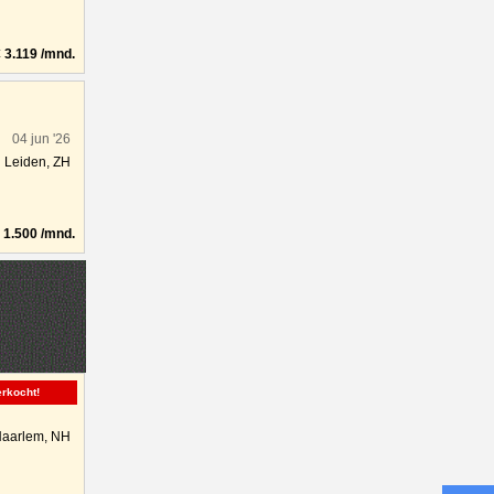
3.119 /mnd.
04 jun '26
Leiden, ZH
1.500 /mnd.
erkocht!
aarlem, NH