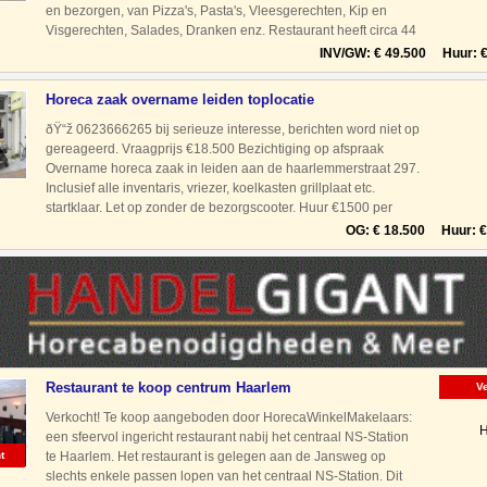
en bezorgen, van Pizza's, Pasta's, Vleesgerechten, Kip en
Visgerechten, Salades, Dranken enz. Restaurant heeft circa 44
zitplaatsen, de zaak is geopend van 15.00
INV/GW: € 49.500 Huur: € 
Horeca zaak overname leiden toplocatie
ðŸ“ž 0623666265 bij serieuze interesse, berichten word niet op
gereageerd. Vraagprijs €18.500 Bezichtiging op afspraak
Overname horeca zaak in leiden aan de haarlemmerstraat 297.
Inclusief alle inventaris, vriezer, koelkasten grillplaat etc.
startklaar. Let op zonder de bezorgscooter. Huur €1500 per
maand
OG: € 18.500 Huur: € 
Restaurant te koop centrum Haarlem
V
Verkocht! Te koop aangeboden door HorecaWinkelMakelaars:
H
een sfeervol ingericht restaurant nabij het centraal NS-Station
t
te Haarlem. Het restaurant is gelegen aan de Jansweg op
slechts enkele passen lopen van het centraal NS-Station. Dit