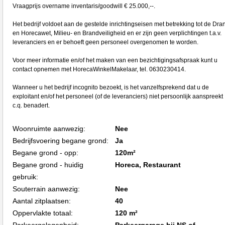
Vraagprijs overname inventaris/goodwill € 25.000,--.
Het bedrijf voldoet aan de gestelde inrichtingseisen met betrekking tot de Dra
en Horecawet, Milieu- en Brandveiligheid en er zijn geen verplichtingen t.a.v.
leveranciers en er behoeft geen personeel overgenomen te worden.
Voor meer informatie en/of het maken van een bezichtigingsafspraak kunt u
contact opnemen met HorecaWinkelMakelaar, tel. 0630230414.
Wanneer u het bedrijf incognito bezoekt, is het vanzelfsprekend dat u de
exploitant en/of het personeel (of de leveranciers) niet persoonlijk aanspreekt
c.q. benadert.
Woonruimte aanwezig:
Nee
Bedrijfsvoering begane grond:
Ja
Begane grond - opp:
120m²
Begane grond - huidig
Horeca, Restaurant
gebruik:
Souterrain aanwezig:
Nee
Aantal zitplaatsen:
40
Oppervlakte totaal:
120 m²