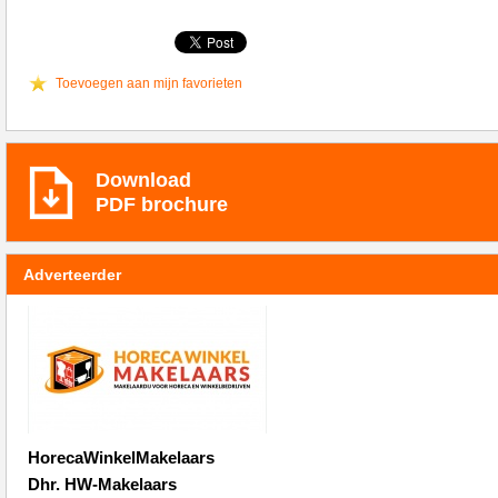
Toevoegen aan mijn favorieten
Download
PDF brochure
Adverteerder
HorecaWinkelMakelaars
Dhr. HW-Makelaars