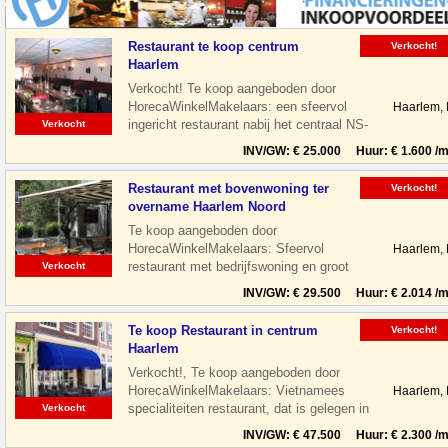
Restaurant te koop centrum
Verkocht!
Haarlem
Verkocht! Te koop aangeboden door
HorecaWinkelMakelaars: een sfeervol
Haarlem,
ingericht restaurant nabij het centraal NS-
Verkocht
Station te Haarlem. Het restaurant is
INV/GW: € 25.000 Huur: € 1.600 /m
Restaurant met bovenwoning ter
Verkocht!
overname Haarlem Noord
Te koop aangeboden door
HorecaWinkelMakelaars: Sfeervol
Haarlem,
restaurant met bedrijfswoning en groot
Verkocht
terras gelegen aan de Floresstraat in
INV/GW: € 29.500 Huur: € 2.014 /m
Haarlem Noord. De
Te koop Restaurant in centrum
Verkocht!
Haarlem
Verkocht!, Te koop aangeboden door
HorecaWinkelMakelaars: Vietnamees
Haarlem,
specialiteiten restaurant, dat is gelegen in
Verkocht
de leukste winkelstraat van Haarlem,
INV/GW: € 47.500 Huur: € 2.300 /m