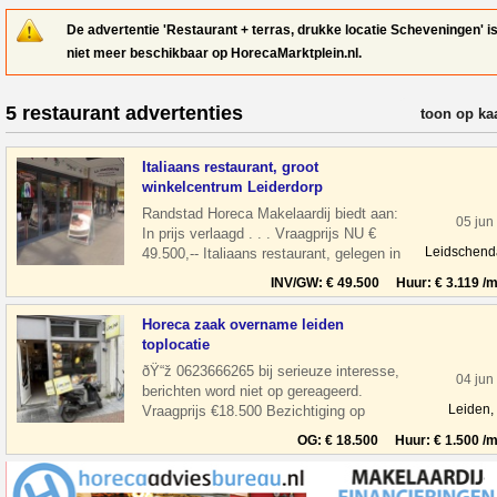
De advertentie 'Restaurant + terras, drukke locatie Scheveningen' i
niet meer beschikbaar op HorecaMarktplein.nl.
5 restaurant advertenties
verfijn resul
toon op ka
Italiaans restaurant, groot
winkelcentrum Leiderdorp
Randstad Horeca Makelaardij biedt aan:
05 jun
In prijs verlaagd . . . Vraagprijs NU €
Leidschen
49.500,-- Italiaans restaurant, gelegen in
een groot winkelcentrum Wink
INV/GW: € 49.500 Huur: € 3.119 /m
Horeca zaak overname leiden
toplocatie
ðŸ“ž 0623666265 bij serieuze interesse,
04 jun
berichten word niet op gereageerd.
Leiden,
Vraagprijs €18.500 Bezichtiging op
afspraak Overname horeca zaak in leiden
OG: € 18.500 Huur: € 1.500 /m