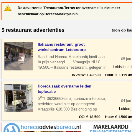
De advertentie 'Restaurant-Terras ter overname' is niet meer
beschikbaar op HorecaMarktplein.nl.
5 restaurant advertenties
verfijn resul
toon op ka
Italiaans restaurant, groot
winkelcentrum Leiderdorp
Randstad Horeca Makelaardij biedt aan:
05 jun
In prijs verlaagd . . . Vraagprijs NU €
Leidschen
49.500,-- Italiaans restaurant, gelegen in
een groot winkelcentrum Wink
INV/GW: € 49.500 Huur: € 3.119 /m
Horeca zaak overname leiden
toplocatie
ðŸ“ž 0623666265 bij serieuze interesse,
04 jun
berichten word niet op gereageerd.
Leiden,
Vraagprijs €18.500 Bezichtiging op
afspraak Overname horeca zaak in leiden
OG: € 18.500 Huur: € 1.500 /m