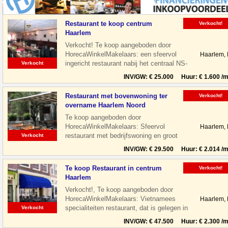
Restaurant te koop centrum
Verkocht!
Haarlem
Verkocht! Te koop aangeboden door
HorecaWinkelMakelaars: een sfeervol
Haarlem,
ingericht restaurant nabij het centraal NS-
Verkocht
Station te Haarlem. Het restaurant is
INV/GW: € 25.000 Huur: € 1.600 /m
Restaurant met bovenwoning ter
Verkocht!
overname Haarlem Noord
Te koop aangeboden door
HorecaWinkelMakelaars: Sfeervol
Haarlem,
restaurant met bedrijfswoning en groot
Verkocht
terras gelegen aan de Floresstraat in
INV/GW: € 29.500 Huur: € 2.014 /m
Haarlem Noord. De
Te koop Restaurant in centrum
Verkocht!
Haarlem
Verkocht!, Te koop aangeboden door
HorecaWinkelMakelaars: Vietnamees
Haarlem,
specialiteiten restaurant, dat is gelegen in
Verkocht
de leukste winkelstraat van Haarlem,
INV/GW: € 47.500 Huur: € 2.300 /m