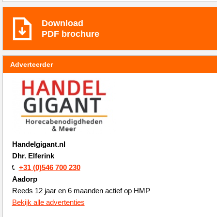
Download
PDF brochure
Adverteerder
Handelgigant.nl
Dhr. Elferink
+31 (0)546 700 230
Aadorp
Reeds 12 jaar en 6 maanden actief op HMP
Bekijk alle advertenties