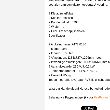
temperatuurbereik: -14?C / -24?C. In de onde
voorzien van een glazen opbouw.Uitvoering:
? Kleur: zwart/glas
? Koeling: statisch
? Koudemiddel: R 290
? Wielen: ja
? Exclusief schepijsbakken
Specificaties:
? Artikelnummer: 7472.0130
? Model: Java
? Inhoud: 355 liter
? Afmetingen: 1184x727x1229mm hoog
? Inwendige afmetingen: 1060x560x688mm 
? Aansluitwaarde: 230 Volt, 0,2 kW
? Temperatuurbereik: -14?C / -24?C
? Gewicht: 85 kg
Tegen meerprijs leverbaar:RVS ijs uitschepbak
Waarom Handelgigant Horeca benodigdhede
Betaling via Paypal mogelijk voor
PayPal-aan