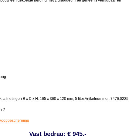
rbouw een gekoelde berging met 1 draaideur. Het geheel is verrijdbaar en
hoog
; afmetingen B x D x H: 165 x 360 x 120 mm; 5 liter.Artikelnummer: 7476.0225
n ?
koopbescherming
Vast bedrag: € 945,-