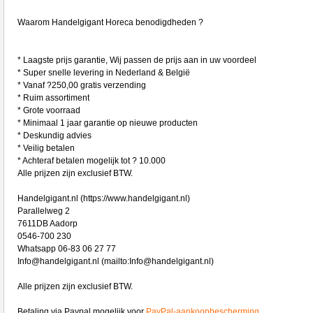
Waarom Handelgigant Horeca benodigdheden ?
* Laagste prijs garantie, Wij passen de prijs aan in uw voordeel
* Super snelle levering in Nederland & België
* Vanaf ?250,00 gratis verzending
* Ruim assortiment
* Grote voorraad
* Minimaal 1 jaar garantie op nieuwe producten
* Deskundig advies
* Veilig betalen
* Achteraf betalen mogelijk tot ? 10.000
Alle prijzen zijn exclusief BTW.
Handelgigant.nl (https://www.handelgigant.nl)
Parallelweg 2
7611DB Aadorp
0546-700 230
Whatsapp 06-83 06 27 77
Info@handelgigant.nl (mailto:Info@handelgigant.nl)
Alle prijzen zijn exclusief BTW.
Betaling via Paypal mogelijk voor
PayPal-aankoopbescherming