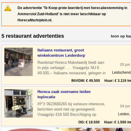
De advertentie 'Te Koop grote boerderij met horecabestemming in
Ammerstol Zuid-Holland' is niet meer beschikbaar op
HorecaMarktplein.nl.
5 restaurant advertenties
verfijn resul
toon op ka
Italiaans restaurant, groot
winkelcentrum Leiderdorp
Randstad Horeca Makelaardij biedt aan:
05 jun
In prijs verlaagd . . . Vraagprijs NU €
Leidschen
49.500,-- Italiaans restaurant, gelegen in
een groot winkelcentrum Wink
INV/GW: € 49.500 Huur: € 3.119 /m
Horeca zaak overname leiden
toplocatie
ðŸ“ž 0623666265 bij serieuze interesse,
04 jun
berichten word niet op gereageerd.
Leiden,
Vraagprijs €18.500 Bezichtiging op
afspraak Overname horeca zaak in leiden
OG: € 18.500 Huur: € 1.500 /m