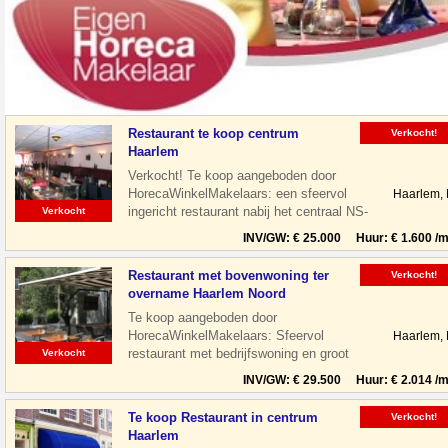
Restaurant te koop centrum
Verkocht!
Haarlem
Verkocht! Te koop aangeboden door
HorecaWinkelMakelaars: een sfeervol
Haarlem,
ingericht restaurant nabij het centraal NS-
Verkocht
Station te Haarlem. Het restaurant is
INV/GW: € 25.000 Huur: € 1.600 /m
Restaurant met bovenwoning ter
Verkocht!
overname Haarlem Noord
Te koop aangeboden door
HorecaWinkelMakelaars: Sfeervol
Haarlem,
restaurant met bedrijfswoning en groot
Verkocht
terras gelegen aan de Floresstraat in
INV/GW: € 29.500 Huur: € 2.014 /m
Haarlem Noord. De
Te koop Restaurant in centrum
Verkocht!
Haarlem