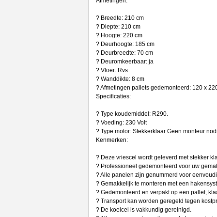
Afmetingen:
? Breedte: 210 cm
? Diepte: 210 cm
? Hoogte: 220 cm
? Deurhoogte: 185 cm
? Deurbreedte: 70 cm
? Deuromkeerbaar: ja
? Vloer: Rvs
? Wanddikte: 8 cm
? Afmetingen pallets gedemonteerd: 120 x 2
Specificaties:
? Type koudemiddel: R290.
? Voeding: 230 Volt
? Type motor: Stekkerklaar Geen monteur nod
Kenmerken:
? Deze vriescel wordt geleverd met stekker kl
? Professioneel gedemonteerd voor uw gema
? Alle panelen zijn genummerd voor eenvoud
? Gemakkelijk te monteren met een hakensys
? Gedemonteerd en verpakt op een pallet, klaa
? Transport kan worden geregeld tegen kostpri
? De koelcel is vakkundig gereinigd.