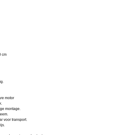
20 cm
ig.
are motor
k.
ige montage.
teem.
r voor transport.
js.