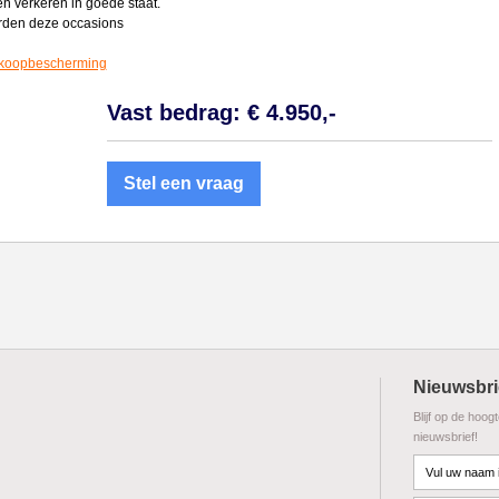
en verkeren in goede staat.
rden deze occasions
koopbescherming
Vast bedrag: € 4.950,-
Stel een vraag
Nieuwsbri
Blijf op de hoog
nieuwsbrief!