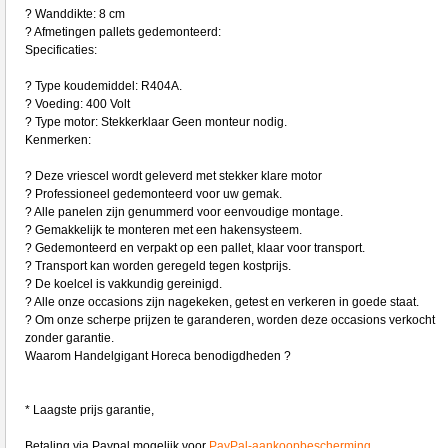
? Wanddikte: 8 cm
? Afmetingen pallets gedemonteerd:
Specificaties:
? Type koudemiddel: R404A.
? Voeding: 400 Volt
? Type motor: Stekkerklaar Geen monteur nodig.
Kenmerken:
? Deze vriescel wordt geleverd met stekker klare motor
? Professioneel gedemonteerd voor uw gemak.
? Alle panelen zijn genummerd voor eenvoudige montage.
? Gemakkelijk te monteren met een hakensysteem.
? Gedemonteerd en verpakt op een pallet, klaar voor transport.
? Transport kan worden geregeld tegen kostprijs.
? De koelcel is vakkundig gereinigd.
? Alle onze occasions zijn nagekeken, getest en verkeren in goede staat.
? Om onze scherpe prijzen te garanderen, worden deze occasions verkocht
zonder garantie.
Waarom Handelgigant Horeca benodigdheden ?
* Laagste prijs garantie,
Betaling via Paypal mogelijk voor
PayPal-aankoopbescherming