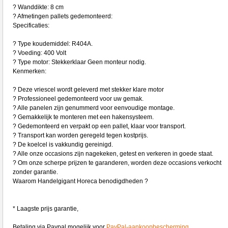
? Wanddikte: 8 cm
? Afmetingen pallets gedemonteerd:
Specificaties:
? Type koudemiddel: R404A.
? Voeding: 400 Volt
? Type motor: Stekkerklaar Geen monteur nodig.
Kenmerken:
? Deze vriescel wordt geleverd met stekker klare motor
? Professioneel gedemonteerd voor uw gemak.
? Alle panelen zijn genummerd voor eenvoudige montage.
? Gemakkelijk te monteren met een hakensysteem.
? Gedemonteerd en verpakt op een pallet, klaar voor transport.
? Transport kan worden geregeld tegen kostprijs.
? De koelcel is vakkundig gereinigd.
? Alle onze occasions zijn nagekeken, getest en verkeren in goede staat.
? Om onze scherpe prijzen te garanderen, worden deze occasions verkocht
zonder garantie.
Waarom Handelgigant Horeca benodigdheden ?
* Laagste prijs garantie,
Betaling via Paypal mogelijk voor
PayPal-aankoopbescherming