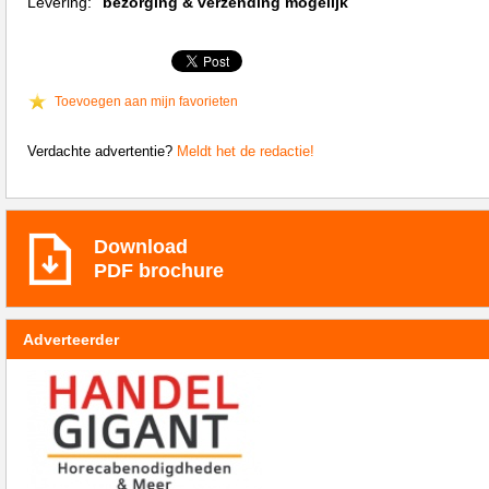
Levering:
bezorging & verzending mogelijk
Toevoegen aan mijn favorieten
Verdachte advertentie?
Meldt het de redactie!
Download
PDF brochure
Adverteerder