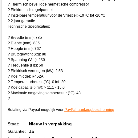
? Thermisch beveiligde hermetische compressor
? Elektronisch regelpaneel
? Instelbare temperatuur voor de Vriescel: -10 ºC tot -20 ºC
? 2 jaar garantie
Technische Specificaties:
? Breedte (mm): 785
? Diepte (mm): 835
? Hoogte (mm): 767
? Brutogewicht (kg): 88
? Spanning (Volt): 230
? Frequentie (Hz): 50
? Elektrisch vermogen (kW): 2,53
? Koelmiddel: R452A
? Temperatuurbereik (°C): 0 tot -20
? Koelcapaciteit (m³): > 11,1 - 15,6
? Maximale omgevingstemperatuur (°C): 43
?
Betaling via Paypal mogelijk voor
PayPal-aankoopbescherming
Staat:
Nieuw in verpakking
Garantie:
Ja