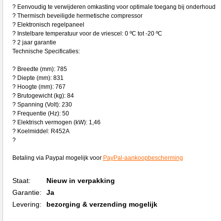
? Eenvoudig te verwijderen omkasting voor optimale toegang bij onderhoud
? Thermisch beveiligde hermetische compressor
? Elektronisch regelpaneel
? Instelbare temperatuur voor de vriescel: 0 ºC tot -20 ºC
? 2 jaar garantie
Technische Specificaties:
? Breedte (mm): 785
? Diepte (mm): 831
? Hoogte (mm): 767
? Brutogewicht (kg): 84
? Spanning (Volt): 230
? Frequentie (Hz): 50
? Elektrisch vermogen (kW): 1,46
? Koelmiddel: R452A
?
Betaling via Paypal mogelijk voor
PayPal-aankoopbescherming
Staat:
Nieuw in verpakking
Garantie:
Ja
Levering:
bezorging & verzending mogelijk